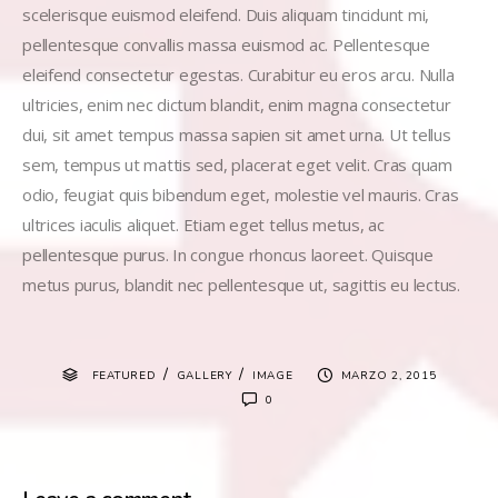
scelerisque euismod eleifend. Duis aliquam tincidunt mi,
pellentesque convallis massa euismod ac. Pellentesque
eleifend consectetur egestas. Curabitur eu eros arcu. Nulla
ultricies, enim nec dictum blandit, enim magna consectetur
dui, sit amet tempus massa sapien sit amet urna. Ut tellus
sem, tempus ut mattis sed, placerat eget velit. Cras quam
odio, feugiat quis bibendum eget, molestie vel mauris. Cras
ultrices iaculis aliquet. Etiam eget tellus metus, ac
pellentesque purus. In congue rhoncus laoreet. Quisque
metus purus, blandit nec pellentesque ut, sagittis eu lectus.
/
/
FEATURED
GALLERY
IMAGE
MARZO 2, 2015
0